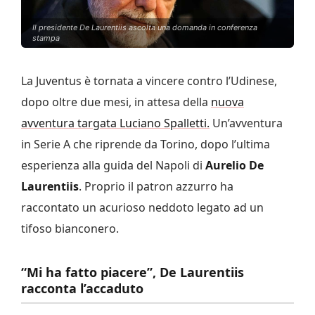
Il presidente De Laurentiis ascolta una domanda in conferenza
stampa
La Juventus è tornata a vincere contro l’Udinese,
dopo oltre due mesi, in attesa della
nuova
avventura targata Luciano Spalletti.
Un’avventura
in Serie A che riprende da Torino, dopo l’ultima
esperienza alla guida del Napoli di
Aurelio De
Laurentiis
. Proprio il patron azzurro ha
raccontato un acurioso neddoto legato ad un
tifoso bianconero.
“Mi ha fatto piacere”, De Laurentiis
racconta l’accaduto