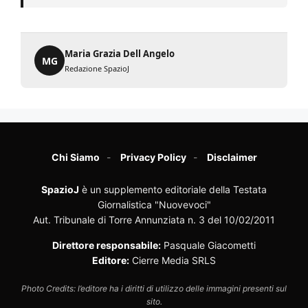
Maria Grazia Dell Angelo
MG
Redazione SpazioJ
Chi Siamo
Privacy Policy
Disclaimer
SpazioJ
è un supplemento editoriale della Testata
Giornalistica "Nuovevoci"
Aut. Tribunale di Torre Annunziata n. 3 del 10/02/2011
Direttore responsabile:
Pasquale Giacometti
Editore:
Cierre Media SRLS
Photo Credits: l’editore ha i diritti di utilizzo delle immagini presenti sul
sito.