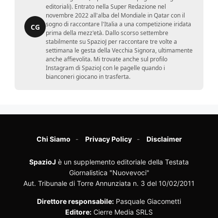
editoriali). Entrato nella Super Redazione nel
novembre 2022 all'alba del Mondiale in Qatar con il
sogno di raccontare l'Italia a una competizione iridata
CG
prima della mezz'età. Dallo scorso settembre
stabilmente su SpazioJ per raccontare tre volte a
settimana le gesta della Vecchia Signora, ultimamente
anche affievolita. Mi trovate anche sul profilo
Instagram di SpazioJ con le pagelle quando i
bianconeri giocano in trasferta.
Chi Siamo
Privacy Policy
Disclaimer
SpazioJ
è un supplemento editoriale della Testata
Giornalistica "Nuovevoci"
Aut. Tribunale di Torre Annunziata n. 3 del 10/02/2011
Direttore responsabile:
Pasquale Giacometti
Editore:
Cierre Media SRLS