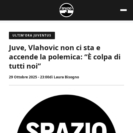
Vai
al
contenuto
ULTIM'ORA JUVENTUS
Juve, Vlahovic non ci sta e
accende la polemica: “È colpa di
tutti noi”
29 Ottobre 2025 - 23:00
di
Laura Bisogno