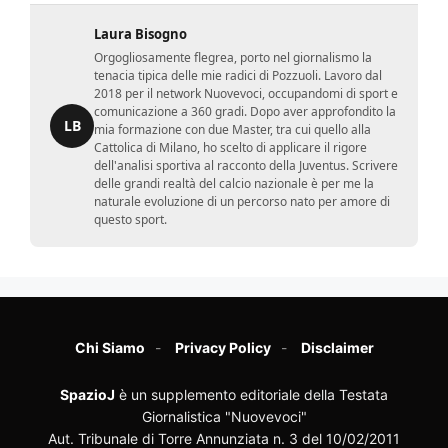
Laura Bisogno
Orgogliosamente flegrea, porto nel giornalismo la
tenacia tipica delle mie radici di Pozzuoli. Lavoro dal
2018 per il network Nuovevoci, occupandomi di sport e
comunicazione a 360 gradi. Dopo aver approfondito la
LB
mia formazione con due Master, tra cui quello alla
Cattolica di Milano, ho scelto di applicare il rigore
dell'analisi sportiva al racconto della Juventus. Scrivere
delle grandi realtà del calcio nazionale è per me la
naturale evoluzione di un percorso nato per amore di
questo sport.
Chi Siamo
Privacy Policy
Disclaimer
SpazioJ
è un supplemento editoriale della Testata
Giornalistica "Nuovevoci"
Aut. Tribunale di Torre Annunziata n. 3 del 10/02/2011