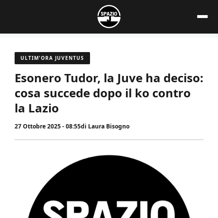
Vai
al
contenuto
ULTIM'ORA JUVENTUS
Esonero Tudor, la Juve ha deciso:
cosa succede dopo il ko contro
la Lazio
27 Ottobre 2025 - 08:55
di
Laura Bisogno