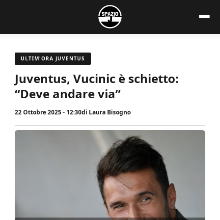
Vai
al
contenuto
ULTIM'ORA JUVENTUS
Juventus, Vucinic è schietto:
“Deve andare via”
22 Ottobre 2025 - 12:30
di
Laura Bisogno