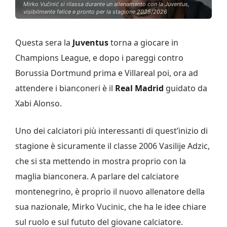
Mirko Vučinić si rilassa durante un allenamento con la Juventus,
visibilmente felice e pronto per la stagione 2025/2026
Questa sera la
Juventus
torna a giocare in
Champions League, e dopo i pareggi contro
Borussia Dortmund prima e Villareal poi, ora ad
attendere i bianconeri è il
Real
Madrid
guidato da
Xabi Alonso.
Uno dei calciatori più interessanti di quest’inizio di
stagione è sicuramente il classe 2006 Vasilije Adzic,
che si sta mettendo in mostra proprio con la
maglia bianconera. A parlare del calciatore
montenegrino, è proprio il nuovo allenatore della
sua nazionale, Mirko Vucinic, che ha le idee chiare
sul ruolo e sul fututo del giovane calciatore.