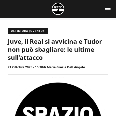
Vai
al
contenuto
ULTIM'ORA JUVENTUS
Juve, il Real si avvicina e Tudor
non può sbagliare: le ultime
sull’attacco
21 Ottobre 2025 - 15:30
di
Maria Grazia Dell Angelo