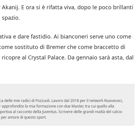
Akanij. E ora si è rifatta viva, dopo le poco brillanti
e spazio.
ttativa e dare fastidio. Ai bianconeri serve uno come
a come sostituto di Bremer che come braccetto di
e ricopre al Crystal Palace. Da gennaio sarà asta, dal
ca delle mie radici di Pozzuoli. Lavoro dal 2018 per il network Nuovevoci,
approfondito la mia formazione con due Master, tra cui quello alla
 sportiva al racconto della Juventus. Scrivere delle grandi realtà del calcio
 per amore di questo sport.