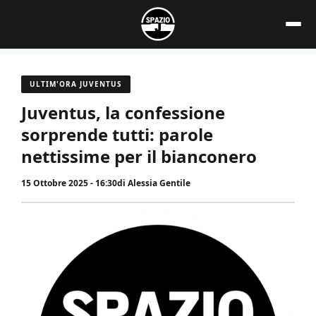
Vai
al
contenuto
ULTIM'ORA JUVENTUS
Juventus, la confessione
sorprende tutti: parole
nettissime per il bianconero
15 Ottobre 2025 - 16:30
di
Alessia Gentile