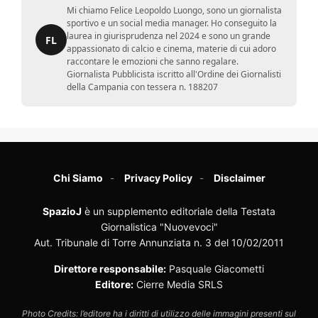
Mi chiamo Felice Leopoldo Luongo, sono un giornalista
sportivo e un social media manager. Ho conseguito la
laurea in giurisprudenza nel 2024 e sono un grande
FL
appassionato di calcio e cinema, materie di cui adoro
raccontare le emozioni che sanno regalare.
Giornalista Pubblicista iscritto all'Ordine dei Giornalisti
della Campania con tessera n. 188207
Chi Siamo
Privacy Policy
Disclaimer
SpazioJ
è un supplemento editoriale della Testata
Giornalistica "Nuovevoci"
Aut. Tribunale di Torre Annunziata n. 3 del 10/02/2011
Direttore responsabile:
Pasquale Giacometti
Editore:
Cierre Media SRLS
Photo Credits: l’editore ha i diritti di utilizzo delle immagini presenti sul