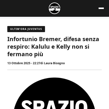
Vai
al
contenuto
ULTIM'ORA JUVENTUS
Infortunio Bremer, difesa senza
respiro: Kalulu e Kelly non si
fermano più
13 Ottobre 2025 - 22:27
di
Laura Bisogno