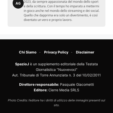
2023, da sempre appassionata del mondo dello sport
AG
e della scrittura. Con il tempo ho imparato a mettermi
in gioco anche nel mondo dello streaming e dei social.
Quello che dapprima era solo un divertimento, è così
diventato un vero e proprio lavoro.
Chi Siamo
Privacy Policy
Disclaimer
SpazioJ
è un supplemento editoriale della Testata
Giornalistica "Nuovevoci"
Aut. Tribunale di Torre Annunziata n. 3 del 10/02/2011
Direttore responsabile:
Pasquale Giacometti
Editore:
Cierre Media SRLS
Photo Credits: l’editore ha i diritti di utilizzo delle immagini presenti sul
sito.