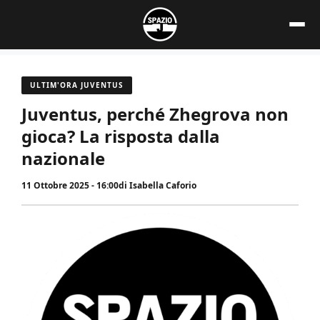
Vai
al
contenuto
ULTIM'ORA JUVENTUS
Juventus, perché Zhegrova non
gioca? La risposta dalla
nazionale
11 Ottobre 2025 - 16:00
di
Isabella Caforio