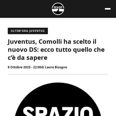
Vai
al
contenuto
ULTIM'ORA JUVENTUS
Juventus, Comolli ha scelto il
nuovo DS: ecco tutto quello che
c’è da sapere
8 Ottobre 2025 - 22:00
di
Laura Bisogno