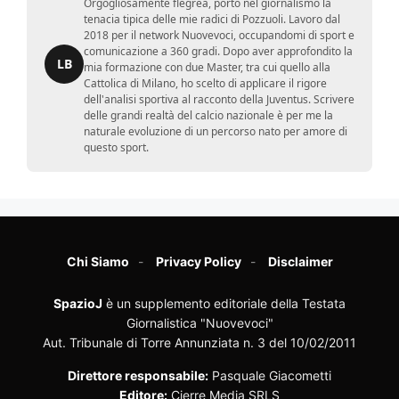
Orgogliosamente flegrea, porto nel giornalismo la
tenacia tipica delle mie radici di Pozzuoli. Lavoro dal
2018 per il network Nuovevoci, occupandomi di sport e
comunicazione a 360 gradi. Dopo aver approfondito la
LB
mia formazione con due Master, tra cui quello alla
Cattolica di Milano, ho scelto di applicare il rigore
dell'analisi sportiva al racconto della Juventus. Scrivere
delle grandi realtà del calcio nazionale è per me la
naturale evoluzione di un percorso nato per amore di
questo sport.
Chi Siamo
Privacy Policy
Disclaimer
SpazioJ
è un supplemento editoriale della Testata
Giornalistica "Nuovevoci"
Aut. Tribunale di Torre Annunziata n. 3 del 10/02/2011
Direttore responsabile:
Pasquale Giacometti
Editore:
Cierre Media SRLS