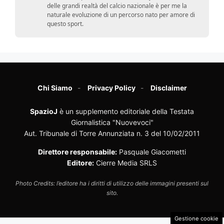
delle grandi realtà del calcio nazionale è per me la
naturale evoluzione di un percorso nato per amore di
questo sport.
Chi Siamo
Privacy Policy
Disclaimer
SpazioJ
è un supplemento editoriale della Testata
Giornalistica "Nuovevoci"
Aut. Tribunale di Torre Annunziata n. 3 del 10/02/2011
Direttore responsabile:
Pasquale Giacometti
Editore:
Cierre Media SRLS
Photo Credits: l’editore ha i diritti di utilizzo delle immagini presenti sul
sito.
Gestione cookie