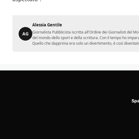
Alessia Gentile
Giornalista Pubblicista iscritta all'Ordine dei Giornalisti del
AG
del mondo dello sport e della scrittura. Con il tempo ho impar
Quello che dapprima era solo un divertimento, è così diventato
Spa