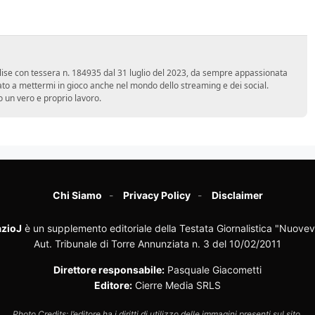
 Molise con tessera n. 184935 dal 31 luglio del 2023, da sempre appassionata
ato a mettermi in gioco anche nel mondo dello streaming e dei social.
 un vero e proprio lavoro.
Chi Siamo
Privacy Policy
Disclaimer
zioJ
è un supplemento editoriale della Testata Giornalistica "Nuovev
Aut. Tribunale di Torre Annunziata n. 3 del 10/02/2011
Direttore responsabile:
Pasquale Giacometti
Editore:
Cierre Media SRLS
Photo Credits: l’editore ha i diritti di utilizzo delle immagini presenti sul sito.