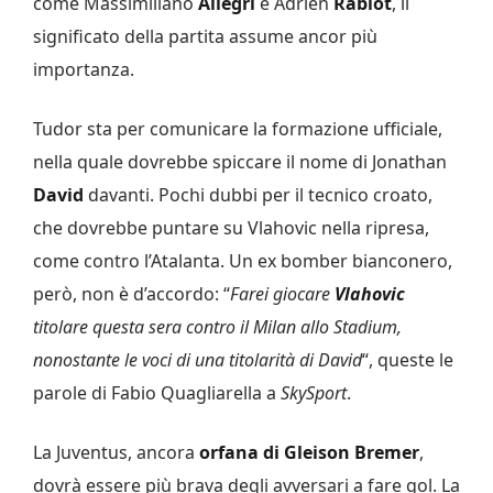
come Massimiliano
Allegri
e Adrien
Rabiot
, il
significato della partita assume ancor più
importanza.
Tudor sta per comunicare la formazione ufficiale,
nella quale dovrebbe spiccare il nome di Jonathan
David
davanti. Pochi dubbi per il tecnico croato,
che dovrebbe puntare su Vlahovic nella ripresa,
come contro l’Atalanta. Un ex bomber bianconero,
però, non è d’accordo: “
Farei giocare
Vlahovic
titolare questa sera contro il Milan allo Stadium,
nonostante le voci di una titolarità di David
“, queste le
parole di Fabio Quagliarella a
SkySport
.
La Juventus, ancora
orfana di Gleison Bremer
,
dovrà essere più brava degli avversari a fare gol. La