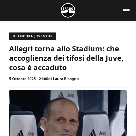
Vai
al
contenuto
ULTIM'ORA JUVENTUS
Allegri torna allo Stadium: che
accoglienza dei tifosi della Juve,
cosa è accaduto
5 Ottobre 2025 - 21:00
di
Laura Bisogno