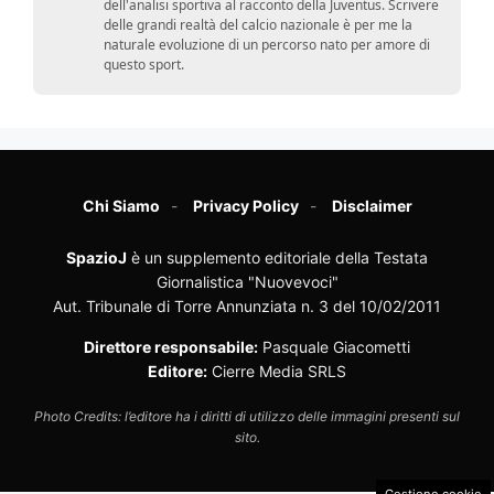
dell'analisi sportiva al racconto della Juventus. Scrivere
delle grandi realtà del calcio nazionale è per me la
naturale evoluzione di un percorso nato per amore di
questo sport.
Chi Siamo
Privacy Policy
Disclaimer
SpazioJ
è un supplemento editoriale della Testata
Giornalistica "Nuovevoci"
Aut. Tribunale di Torre Annunziata n. 3 del 10/02/2011
Direttore responsabile:
Pasquale Giacometti
Editore:
Cierre Media SRLS
Photo Credits: l’editore ha i diritti di utilizzo delle immagini presenti sul
sito.