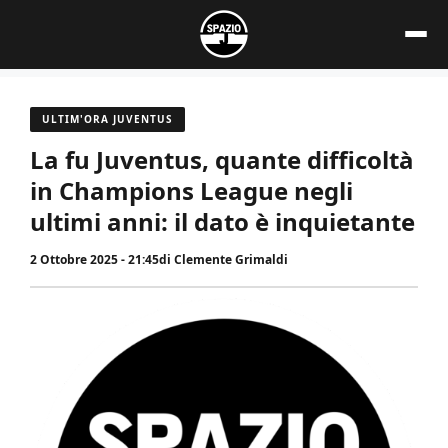
Vai
al
contenuto
ULTIM'ORA JUVENTUS
La fu Juventus, quante difficoltà
in Champions League negli
ultimi anni: il dato è inquietante
2 Ottobre 2025 - 21:45
di
Clemente Grimaldi