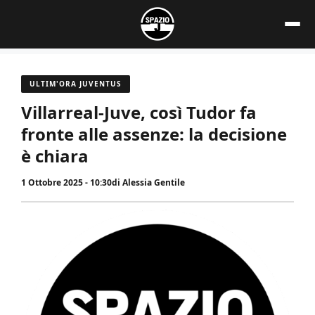
Vai
al
contenuto
ULTIM'ORA JUVENTUS
Villarreal-Juve, così Tudor fa
fronte alle assenze: la decisione
è chiara
1 Ottobre 2025 - 10:30
di
Alessia Gentile