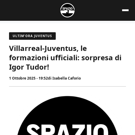
Vai
al
contenuto
ULTIM'ORA JUVENTUS
Villarreal-Juventus, le
formazioni ufficiali: sorpresa di
Igor Tudor!
1 Ottobre 2025 - 19:52
di
Isabella Caforio