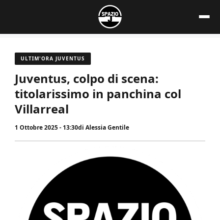
Vai
al
contenuto
ULTIM'ORA JUVENTUS
Juventus, colpo di scena:
titolarissimo in panchina col
Villarreal
1 Ottobre 2025 - 13:30
di
Alessia Gentile