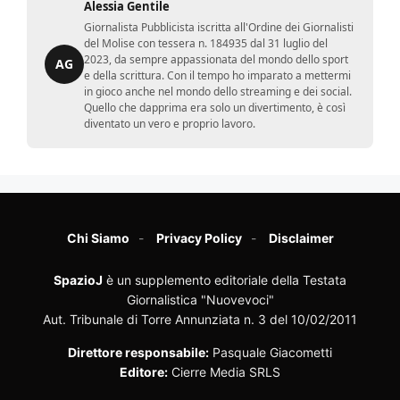
Alessia Gentile
Giornalista Pubblicista iscritta all'Ordine dei Giornalisti
del Molise con tessera n. 184935 dal 31 luglio del
2023, da sempre appassionata del mondo dello sport
AG
e della scrittura. Con il tempo ho imparato a mettermi
in gioco anche nel mondo dello streaming e dei social.
Quello che dapprima era solo un divertimento, è così
diventato un vero e proprio lavoro.
Chi Siamo
Privacy Policy
Disclaimer
SpazioJ
è un supplemento editoriale della Testata
Giornalistica "Nuovevoci"
Aut. Tribunale di Torre Annunziata n. 3 del 10/02/2011
Direttore responsabile:
Pasquale Giacometti
Editore:
Cierre Media SRLS