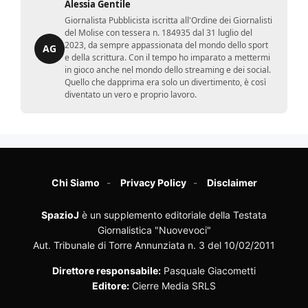
Alessia Gentile
Giornalista Pubblicista iscritta all'Ordine dei Giornalisti
del Molise con tessera n. 184935 dal 31 luglio del
2023, da sempre appassionata del mondo dello sport
AG
e della scrittura. Con il tempo ho imparato a mettermi
in gioco anche nel mondo dello streaming e dei social.
Quello che dapprima era solo un divertimento, è così
diventato un vero e proprio lavoro.
Chi Siamo
Privacy Policy
Disclaimer
SpazioJ
è un supplemento editoriale della Testata
Giornalistica "Nuovevoci"
Aut. Tribunale di Torre Annunziata n. 3 del 10/02/2011
Direttore responsabile:
Pasquale Giacometti
Editore:
Cierre Media SRLS