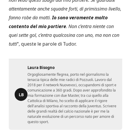
non vedo questi sbagli dal mio portiere. Se guardate
attentamente anche squadre forti, di primissimo livello,
fanno robe da matti.
Io sono veramente molto
contento del mio portiere
. Non c’entra niente con
quei sette gol, c’entra qualcosina con uno, ma non con
tutti
“, queste le parole di Tudor.
Laura Bisogno
Orgogliosamente flegrea, porto nel giornalismo la
tenacia tipica delle mie radici di Pozzuoli. Lavoro dal
2018 per il network Nuovevoci, occupandomi di sport e
comunicazione a 360 gradi. Dopo aver approfondito la
LB
mia formazione con due Master, tra cui quello alla
Cattolica di Milano, ho scelto di applicare il rigore
dell'analisi sportiva al racconto della Juventus. Scrivere
delle grandi realtà del calcio nazionale è per me la
naturale evoluzione di un percorso nato per amore di
questo sport.