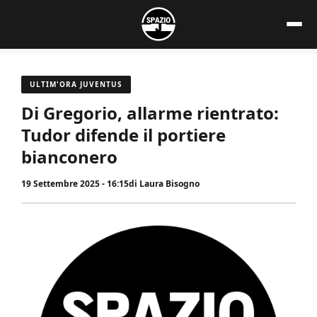
Vai
al
contenuto
ULTIM'ORA JUVENTUS
Di Gregorio, allarme rientrato:
Tudor difende il portiere
bianconero
19 Settembre 2025 - 16:15
di
Laura Bisogno