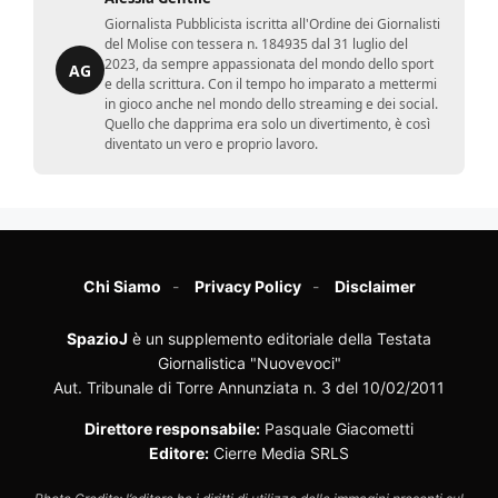
Giornalista Pubblicista iscritta all'Ordine dei Giornalisti
del Molise con tessera n. 184935 dal 31 luglio del
2023, da sempre appassionata del mondo dello sport
AG
e della scrittura. Con il tempo ho imparato a mettermi
in gioco anche nel mondo dello streaming e dei social.
Quello che dapprima era solo un divertimento, è così
diventato un vero e proprio lavoro.
Chi Siamo
Privacy Policy
Disclaimer
SpazioJ
è un supplemento editoriale della Testata
Giornalistica "Nuovevoci"
Aut. Tribunale di Torre Annunziata n. 3 del 10/02/2011
Direttore responsabile:
Pasquale Giacometti
Editore:
Cierre Media SRLS