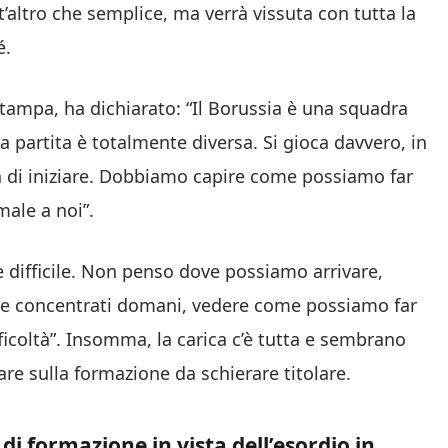
’altro che semplice, ma verrà vissuta con tutta la
é.
 stampa, ha dichiarato: “Il Borussia è una squadra
la partita è totalmente diversa. Si gioca davvero, in
a di iniziare. Dobbiamo capire come possiamo far
male a noi”.
è difficile. Non penso dove possiamo arrivare,
re concentrati domani, vedere come possiamo far
icoltà”. Insomma, la carica c’è tutta e sembrano
re sulla formazione da schierare titolare.
i formazione in vista dell’esordio in