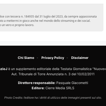
 Molise con tessera n. 184935 dal 31 luglio del 2023, da sempre appassionata
ato a mettermi in gioco anche nel mondo dello streaming e dei social.
 un vero e proprio lavoro.
Chi Siamo
Privacy Policy
Disclaimer
zioJ
è un supplemento editoriale della Testata Giornalistica "Nuovev
Aut. Tribunale di Torre Annunziata n. 3 del 10/02/2011
Direttore responsabile:
Pasquale Giacometti
Editore:
Cierre Media SRLS
Photo Credits: l’editore ha i diritti di utilizzo delle immagini presenti sul sito.