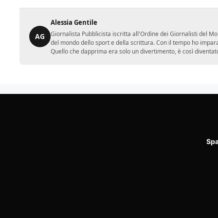
Alessia Gentile
Giornalista Pubblicista iscritta all'Ordine dei Giornalisti del
AG
del mondo dello sport e della scrittura. Con il tempo ho impar
Quello che dapprima era solo un divertimento, è così diventato
Spa