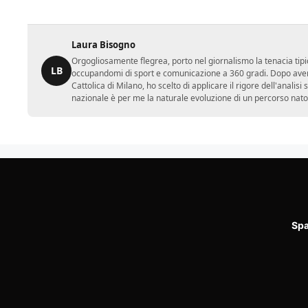
Laura Bisogno
Orgogliosamente flegrea, porto nel giornalismo la tenacia tipi
LB
occupandomi di sport e comunicazione a 360 gradi. Dopo aver 
Cattolica di Milano, ho scelto di applicare il rigore dell'analisi
nazionale è per me la naturale evoluzione di un percorso nato
Spa