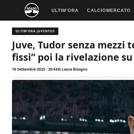
Vai
ULTIM’ORA
CALCIOMERCATO
al
contenuto
ULTIM'ORA JUVENTUS
Juve, Tudor senza mezzi te
fissi” poi la rivelazione 
16 Settembre 2025 - 20:43
di
Laura Bisogno