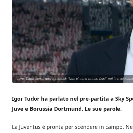
Juve, Tudor senza mezzi termini: "Non ci sono titolari fissi" poi la rivela
Igor Tudor ha parlato nel pre-partita a Sky S
Juve e Borussia Dortmund. Le sue parole.
La Juventus è pronta per scendere in campo. Nel p