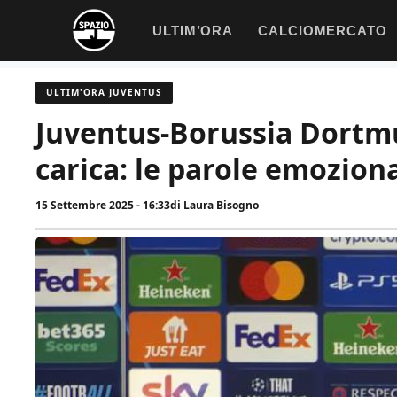
Vai
ULTIM’ORA
CALCIOMERCATO
al
contenuto
ULTIM'ORA JUVENTUS
Juventus-Borussia Dortmu
carica: le parole emozion
15 Settembre 2025 - 16:33
di
Laura Bisogno