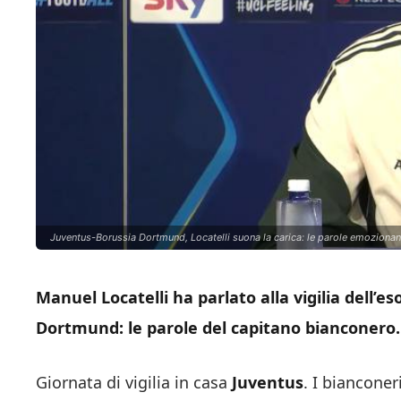
Juventus-Borussia Dortmund, Locatelli suona la carica: le parole emozionano
Manuel Locatelli ha parlato alla vigilia dell’
Dortmund: le parole del capitano bianconero.
Giornata di vigilia in casa
Juventus
. I bianconer