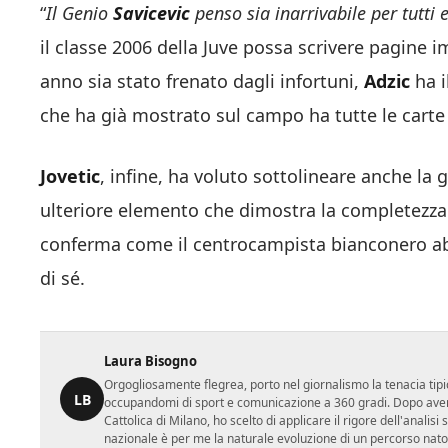
“
Il Genio
Savicevic
penso sia inarrivabile per tutti
il classe 2006 della Juve possa scrivere pagine 
anno sia stato frenato dagli infortuni,
Adzic
ha i
che ha già mostrato sul campo ha tutte le carte
Jovetic
, infine, ha voluto sottolineare anche la
ulteriore elemento che dimostra la completezza 
conferma come il centrocampista bianconero abbi
di sé.
Laura Bisogno
Orgogliosamente flegrea, porto nel giornalismo la tenacia tipi
LB
occupandomi di sport e comunicazione a 360 gradi. Dopo aver 
Cattolica di Milano, ho scelto di applicare il rigore dell'analisi
nazionale è per me la naturale evoluzione di un percorso nato