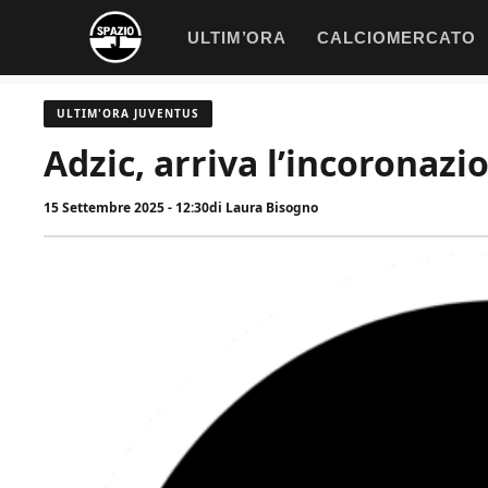
Vai
ULTIM’ORA
CALCIOMERCATO
al
contenuto
ULTIM'ORA JUVENTUS
Adzic, arriva l’incoronaz
15 Settembre 2025 - 12:30
di
Laura Bisogno