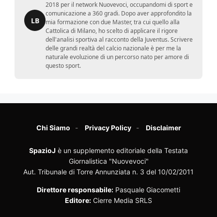
2018 per il network Nuovevoci, occupandomi di sport e
comunicazione a 360 gradi. Dopo aver approfondito la
LB
mia formazione con due Master, tra cui quello alla
Cattolica di Milano, ho scelto di applicare il rigore
dell'analisi sportiva al racconto della Juventus. Scrivere
delle grandi realtà del calcio nazionale è per me la
naturale evoluzione di un percorso nato per amore di
questo sport.
Chi Siamo
Privacy Policy
Disclaimer
SpazioJ
è un supplemento editoriale della Testata
Giornalistica "Nuovevoci"
Aut. Tribunale di Torre Annunziata n. 3 del 10/02/2011
Direttore responsabile:
Pasquale Giacometti
Editore:
Cierre Media SRLS