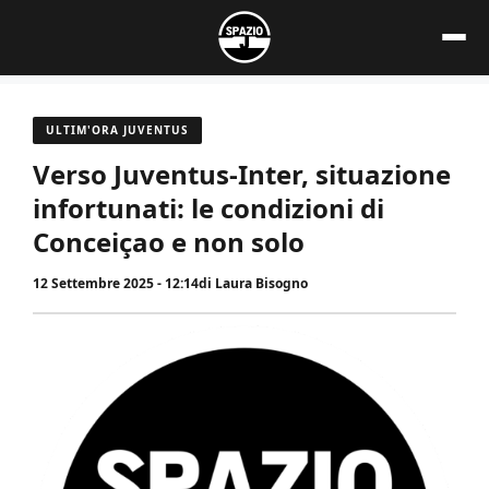
Vai
al
contenuto
ULTIM'ORA JUVENTUS
Verso Juventus-Inter, situazione
infortunati: le condizioni di
Conceiçao e non solo
12 Settembre 2025 - 12:14
di
Laura Bisogno