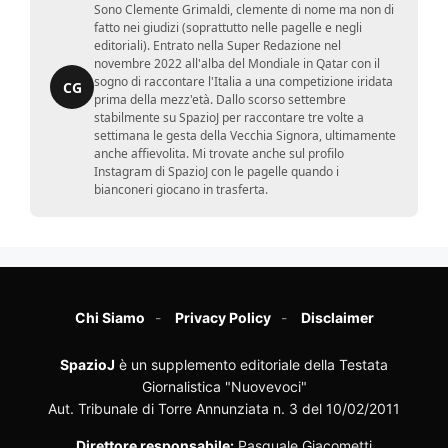
Sono Clemente Grimaldi, clemente di nome ma non di
fatto nei giudizi (soprattutto nelle pagelle e negli
editoriali). Entrato nella Super Redazione nel
novembre 2022 all'alba del Mondiale in Qatar con il
sogno di raccontare l'Italia a una competizione iridata
CG
prima della mezz'età. Dallo scorso settembre
stabilmente su SpazioJ per raccontare tre volte a
settimana le gesta della Vecchia Signora, ultimamente
anche affievolita. Mi trovate anche sul profilo
Instagram di SpazioJ con le pagelle quando i
bianconeri giocano in trasferta.
Chi Siamo
Privacy Policy
Disclaimer
SpazioJ
è un supplemento editoriale della Testata
Giornalistica "Nuovevoci"
Aut. Tribunale di Torre Annunziata n. 3 del 10/02/2011
Direttore responsabile:
Pasquale Giacometti