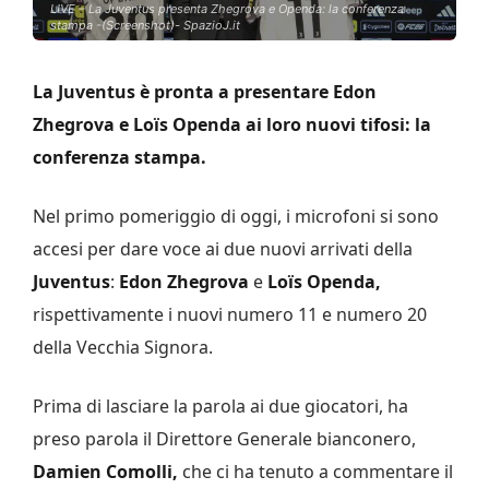
LIVE – La Juventus presenta Zhegrova e Openda: la conferenza
stampa -(Screenshot)- SpazioJ.it
La Juventus è pronta a presentare Edon
Zhegrova e Loïs Openda ai loro nuovi tifosi: la
conferenza stampa.
Nel primo pomeriggio di oggi, i microfoni si sono
accesi per dare voce ai due nuovi arrivati della
Juventus
:
Edon Zhegrova
e
Loïs Openda,
rispettivamente i nuovi numero 11 e numero 20
della Vecchia Signora.
Prima di lasciare la parola ai due giocatori, ha
preso parola il Direttore Generale bianconero,
Damien Comolli,
che ci ha tenuto a commentare il