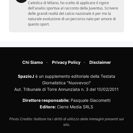
Cattolica di Milano, ho scelto di applicare il rigore
dell'analisi sportiva al racconto della Juventus. Scrivere
delle grandi realtà del calcio nazionale è per me la
naturale evoluzione di un percorso nato per amore di
questo sport.
Chi Siamo
Privacy Policy
Disclaimer
SpazioJ
è un supplemento editoriale della Testata
Giornalistica "Nuovevoci"
Aut. Tribunale di Torre Annunziata n. 3 del 10/02/2011
Direttore responsabile:
Pasquale Giacometti
Editore:
Cierre Media SRLS
Photo Credits: l’editore ha i diritti di utilizzo delle immagini presenti sul
sito.