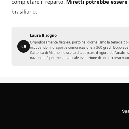
completare il reparto.
Miretti potrebbe essere
brasiliano.
Laura Bisogno
Orgogliosamente flegrea, porto nel giornalismo la tenacia tipi
LB
occupandomi di sport e comunicazione a 360 gradi. Dopo aver 
Cattolica di Milano, ho scelto di applicare il rigore dell'analisi
nazionale è per me la naturale evoluzione di un percorso nato
Spa