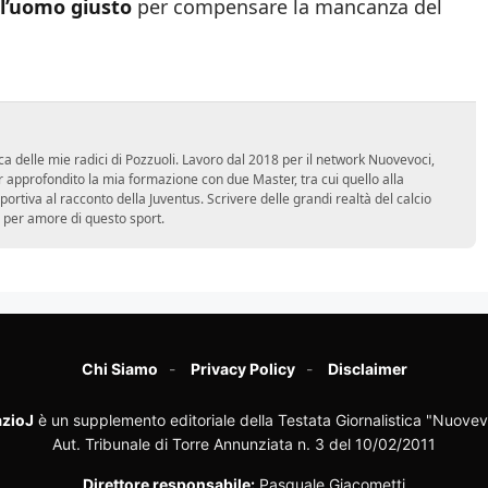
 l’uomo giusto
per compensare la mancanza del
ca delle mie radici di Pozzuoli. Lavoro dal 2018 per il network Nuovevoci,
approfondito la mia formazione con due Master, tra cui quello alla
 sportiva al racconto della Juventus. Scrivere delle grandi realtà del calcio
 per amore di questo sport.
Chi Siamo
Privacy Policy
Disclaimer
zioJ
è un supplemento editoriale della Testata Giornalistica "Nuovev
Aut. Tribunale di Torre Annunziata n. 3 del 10/02/2011
Direttore responsabile:
Pasquale Giacometti