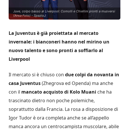
Juve, colpo basso al Liverpool: Comolli e Chiellini pronti a muoversi
(Ansa Foto) - SpazioJ
La Juventus è già proiettata al mercato
invernale: i bianconeri hanno nel mirino un
nuovo talento e sono pronti a soffiarlo al
Liverpool
Il mercato si è chiuso con
due colpi da novanta in
casa Juventus
(Zhegrova ed Openda) ma anche
con il
mancato acquisto di Kolo Muani
che ha
trascinato dietro non poche polemiche,
soprattutto dalla Francia. La rosa a disposizione di
Igor Tudor è ora completa anche se all’appello
manca ancora un centrocampista muscolare, abile