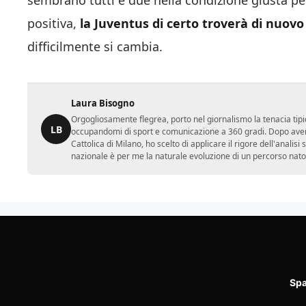
sembrano tutti e due nella condizione giusta p
positiva,
la Juventus di certo troverà di nuovo
difficilmente si cambia.
Laura Bisogno
Orgogliosamente flegrea, porto nel giornalismo la tenacia tipi
LB
occupandomi di sport e comunicazione a 360 gradi. Dopo aver 
Cattolica di Milano, ho scelto di applicare il rigore dell'analisi
nazionale è per me la naturale evoluzione di un percorso nato
Spa