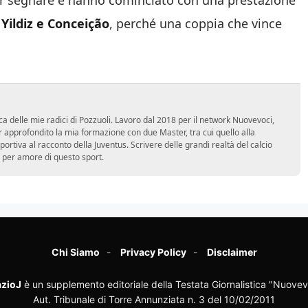
er segnare e hanno cominciato con una prestazione
 Yildiz e Conceição
, perché una coppia che vince
ca delle mie radici di Pozzuoli. Lavoro dal 2018 per il network Nuovevoci,
approfondito la mia formazione con due Master, tra cui quello alla
 sportiva al racconto della Juventus. Scrivere delle grandi realtà del calcio
 per amore di questo sport.
Chi Siamo
Privacy Policy
Disclaimer
zioJ
è un supplemento editoriale della Testata Giornalistica "Nuovev
Aut. Tribunale di Torre Annunziata n. 3 del 10/02/2011