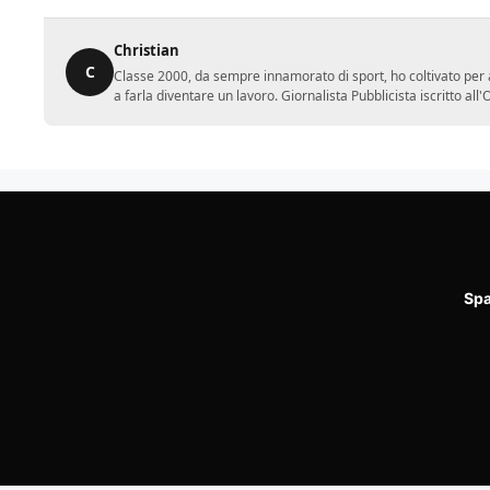
Christian
C
Classe 2000, da sempre innamorato di sport, ho coltivato per a
a farla diventare un lavoro. Giornalista Pubblicista iscritto al
Spa