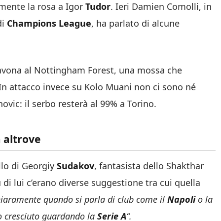
amente la rosa a Igor
Tudor
. Ieri Damien Comolli, in
di
Champions League
, ha parlato di alcune
i Savona al Nottingham Forest, una mossa che
 In attacco invece su Kolo Muani non ci sono né
ovic: il serbo resterà al 99% a Torino.
a altrove
ello di Georgiy
Sudakov
, fantasista dello Shakthar
 di lui c’erano diverse suggestione tra cui quella
iaramente quando si parla di club come il
Napoli
o la
o cresciuto guardando la
Serie A
“.