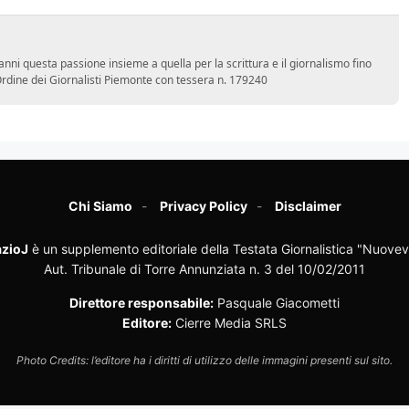
nni questa passione insieme a quella per la scrittura e il giornalismo fino
l'Ordine dei Giornalisti Piemonte con tessera n. 179240
Chi Siamo
Privacy Policy
Disclaimer
zioJ
è un supplemento editoriale della Testata Giornalistica "Nuovev
Aut. Tribunale di Torre Annunziata n. 3 del 10/02/2011
Direttore responsabile:
Pasquale Giacometti
Editore:
Cierre Media SRLS
Photo Credits: l’editore ha i diritti di utilizzo delle immagini presenti sul sito.