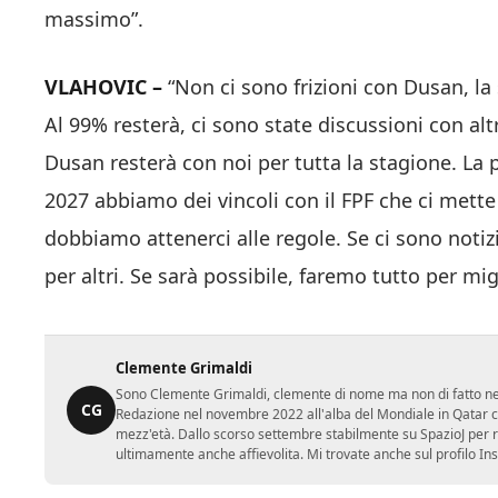
massimo”.
VLAHOVIC –
“Non ci sono frizioni con Dusan, la 
Al 99% resterà, ci sono state discussioni con alt
Dusan resterà con noi per tutta la stagione. La 
2027 abbiamo dei vincoli con il FPF che ci mette
dobbiamo attenerci alle regole. Se ci sono noti
per altri. Se sarà possibile, faremo tutto per mig
Clemente Grimaldi
Sono Clemente Grimaldi, clemente di nome ma non di fatto nei gi
CG
Redazione nel novembre 2022 all'alba del Mondiale in Qatar con
mezz'età. Dallo scorso settembre stabilmente su SpazioJ per r
ultimamente anche affievolita. Mi trovate anche sul profilo In