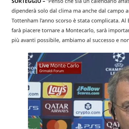
SORTEGGIO –
“Penso che sia un calendario affas
dipenderà solo dal clima ma anche dal campo artif
Tottenham l’anno scorso è stata complicata. Al 
farà piacere tornare a Montecarlo, sarà import
più avanti possibile, ambiamo al successo e non v