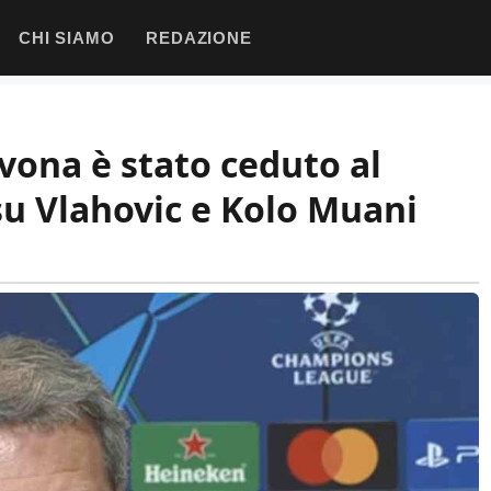
CHI SIAMO
REDAZIONE
avona è stato ceduto al
su Vlahovic e Kolo Muani