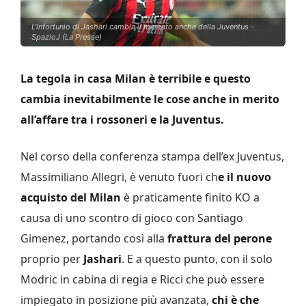
L'infortunio di Jashari cambia il mercato anche della Juventus -
SpazioJ (La Presse)
La tegola in casa Milan è terribile e questo
cambia inevitabilmente le cose anche in merito
all’affare tra i rossoneri e la Juventus.
Nel corso della conferenza stampa dell’ex Juventus,
Massimiliano Allegri, è venuto fuori ch
e il nuovo
acquisto del Milan
è praticamente finito KO a
causa di uno scontro di gioco con Santiago
Gimenez, portando così alla
frattura del perone
proprio per
Jashari
. E a questo punto, con il solo
Modric in cabina di regia e Ricci che può essere
impiegato in posizione più avanzata,
chi è che