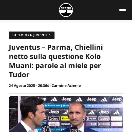
Vai
al
contenuto
ULTIM'ORA JUVENTUS
Juventus – Parma, Chiellini
netto sulla questione Kolo
Muani: parole al miele per
Tudor
24 Agosto 2025 - 20:36
di
Carmine Acierno