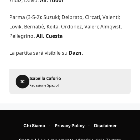
Yildiz; David.
All. Tudor
Parma (3-5-2): Suzuki; Delprato, Circati, Valenti;
Lovik, Bernabè, Keita, Ordonez, Valeri; Almqvist,
Pellegrino
. All. Cuesta
La partita sarà visibile su
Dazn.
Isabella Caforio
IC
Redazione SpazioJ
Chi Siamo
Privacy Policy
Disclaimer