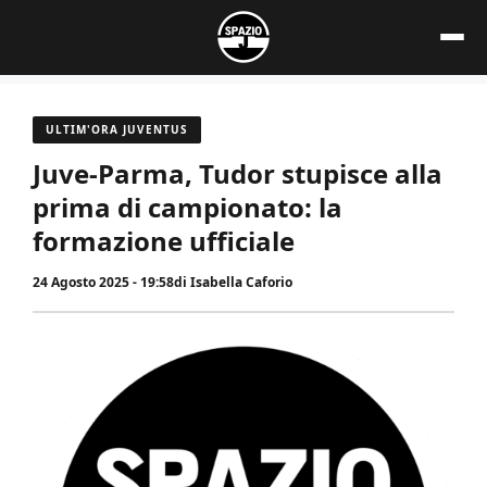
Vai
al
contenuto
ULTIM'ORA JUVENTUS
Juve-Parma, Tudor stupisce alla
prima di campionato: la
formazione ufficiale
24 Agosto 2025 - 19:58
di
Isabella Caforio