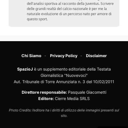
dell'analisi sportiva al racconto della Juventus. Scrivere
delle grandi realtà del calcio nazionale è per me la
naturale evoluzione di un percorso nato per amore di
questo sport.
Chi Siamo
Privacy Policy
Disclaimer
SpazioJ
è un supplemento editoriale della Testata
Giornalistica "Nuovevoci"
Aut. Tribunale di Torre Annunziata n. 3 del 10/02/2011
Direttore responsabile:
Pasquale Giacometti
Editore:
Cierre Media SRLS
Photo Credits: l’editore ha i diritti di utilizzo delle immagini presenti sul
sito.