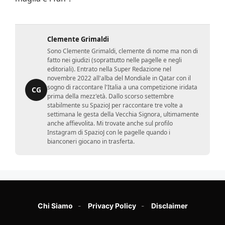
Clemente Grimaldi
Sono Clemente Grimaldi, clemente di nome ma non di
fatto nei giudizi (soprattutto nelle pagelle e negli
editoriali). Entrato nella Super Redazione nel
novembre 2022 all'alba del Mondiale in Qatar con il
sogno di raccontare l'Italia a una competizione iridata
CG
prima della mezz'età. Dallo scorso settembre
stabilmente su SpazioJ per raccontare tre volte a
settimana le gesta della Vecchia Signora, ultimamente
anche affievolita. Mi trovate anche sul profilo
Instagram di SpazioJ con le pagelle quando i
bianconeri giocano in trasferta.
Chi Siamo
Privacy Policy
Disclaimer