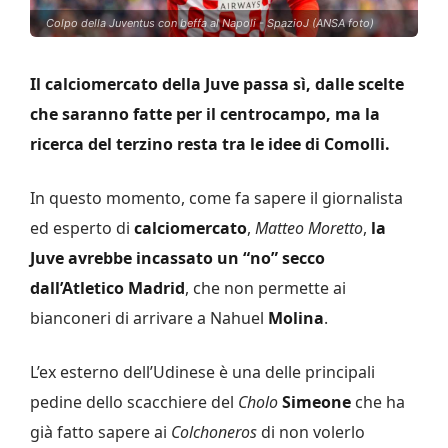
Colpo della Juventus con beffa al Napoli - SpazioJ (ANSA foto)
Il calciomercato della Juve passa sì, dalle scelte
che saranno fatte per il centrocampo, ma la
ricerca del terzino resta tra le idee di Comolli.
In questo momento, come fa sapere il giornalista
ed esperto di
calciomercato
,
Matteo Moretto
,
la
Juve avrebbe incassato un “no” secco
dall’Atletico Madrid
, che non permette ai
bianconeri di arrivare a Nahuel
Molina
.
L’ex esterno dell’Udinese è una delle principali
pedine dello scacchiere del
Cholo
Simeone
che ha
già fatto sapere ai
Colchoneros
di non volerlo