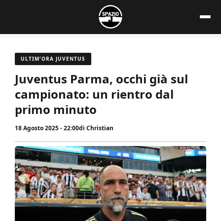
Vai
al
contenuto
ULTIM'ORA JUVENTUS
Juventus Parma, occhi già sul
campionato: un rientro dal
primo minuto
18 Agosto 2025 - 22:00
di
Christian