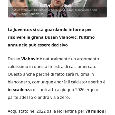
Futuro Vlahovic, l'annuncio ufficiale gela i tifosi bianconeri e non
solo! (Ansa) - spazioj.it
La Juventus si sta guardando intorno per
risolvere la grana Dusan Vlahovic: l’ultimo
annuncio può essere decisivo
Dusan
Vlahovic
è naturalmente un argomento
caldissimo in questa finestra di calciomercato.
Questo anche perché di fatto sarà l’ultima in
bianconero, comunque andrà: il calciatore serbo è
in scadenza
di contratto a giugno 2026 ergo o
parte adesso o andrà via a zero.
Acquistato nel 2022 dalla Fiorentina per
70 milioni