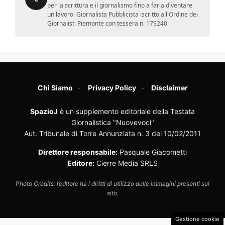
per la scrittura e il giornalismo fino a farla diventare
un lavoro. Giornalista Pubblicista iscritto all'Ordine dei
Giornalisti Piemonte con tessera n. 179240
Chi Siamo
Privacy Policy
Disclaimer
SpazioJ
è un supplemento editoriale della Testata
Giornalistica "Nuovevoci"
Aut. Tribunale di Torre Annunziata n. 3 del 10/02/2011
Direttore responsabile:
Pasquale Giacometti
Editore:
Cierre Media SRLS
Photo Credits: l’editore ha i diritti di utilizzo delle immagini presenti sul
sito.
Gestione cookie