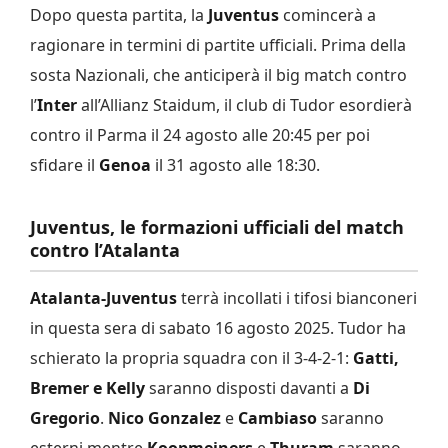
Dopo questa partita, la
Juventus
comincerà a
ragionare in termini di partite ufficiali. Prima della
sosta Nazionali, che anticiperà il big match contro
l’
Inter
all’Allianz Staidum, il club di Tudor esordierà
contro il Parma il 24 agosto alle 20:45 per poi
sfidare il
Genoa
il 31 agosto alle 18:30.
Juventus, le formazioni ufficiali del match
contro l’Atalanta
Atalanta-Juventus
terrà incollati i tifosi bianconeri
in questa sera di sabato 16 agosto 2025. Tudor ha
schierato la propria squadra con il 3-4-2-1:
Gatti,
Bremer e Kelly
saranno disposti davanti a
Di
Gregorio
.
Nico Gonzalez
e
Cambiaso
saranno
esterni mentre
Koopmeiners
e
Thuram
saranno