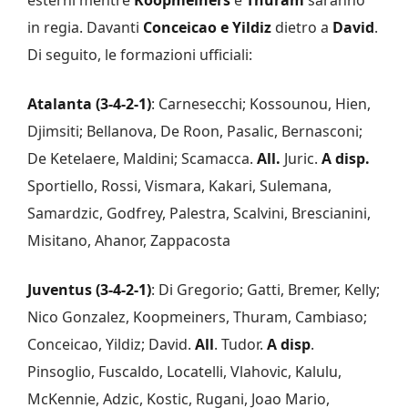
in regia. Davanti
Conceicao e Yildiz
dietro a
David
.
Di seguito, le formazioni ufficiali:
Atalanta (3-4-2-1)
: Carnesecchi; Kossounou, Hien,
Djimsiti; Bellanova, De Roon, Pasalic, Bernasconi;
De Ketelaere, Maldini; Scamacca​.
All.
Juric.
A disp.
Sportiello, Rossi, Vismara, Kakari, Sulemana,
Samardzic, Godfrey, Palestra, Scalvini, Brescianini,
Misitano, Ahanor, Zappacosta
Juventus (3-4-2-1)
: Di Gregorio; Gatti, Bremer, Kelly;
Nico Gonzalez, Koopmeiners, Thuram, Cambiaso;
Conceicao, Yildiz; David.
All
. Tudor.
A disp
.
Pinsoglio, Fuscaldo, Locatelli, Vlahovic, Kalulu,
McKennie, Adzic, Kostic, Rugani, Joao Mario,