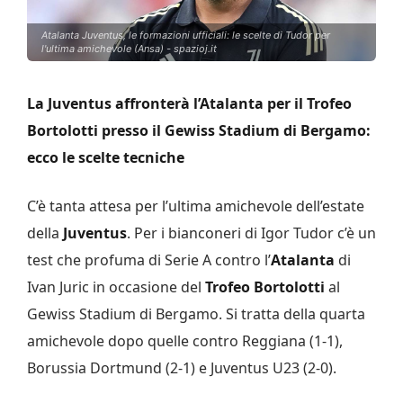
Atalanta Juventus, le formazioni ufficiali: le scelte di Tudor per
l'ultima amichevole (Ansa) - spazioj.it
La Juventus affronterà l’Atalanta per il Trofeo
Bortolotti presso il Gewiss Stadium di Bergamo:
ecco le scelte tecniche
C’è tanta attesa per l’ultima amichevole dell’estate
della
Juventus
. Per i bianconeri di Igor Tudor c’è un
test che profuma di Serie A contro l’
Atalanta
di
Ivan Juric in occasione del
Trofeo Bortolotti
al
Gewiss Stadium di Bergamo. Si tratta della quarta
amichevole dopo quelle contro Reggiana (1-1),
Borussia Dortmund (2-1) e Juventus U23 (2-0).