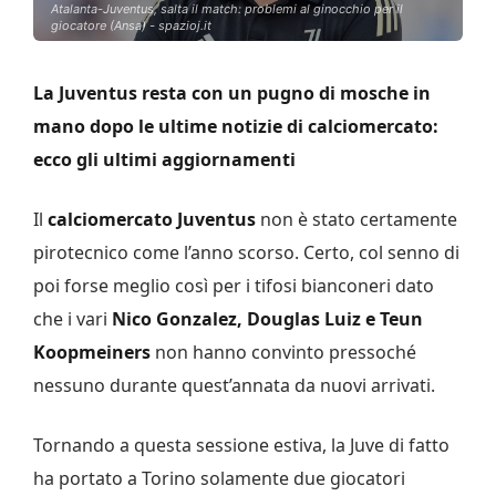
Atalanta-Juventus, salta il match: problemi al ginocchio per il
giocatore (Ansa) - spazioj.it
La Juventus resta con un pugno di mosche in
mano dopo le ultime notizie di calciomercato:
ecco gli ultimi aggiornamenti
Il
calciomercato Juventus
non è stato certamente
pirotecnico come l’anno scorso. Certo, col senno di
poi forse meglio così per i tifosi bianconeri dato
che i vari
Nico Gonzalez, Douglas Luiz e Teun
Koopmeiners
non hanno convinto pressoché
nessuno durante quest’annata da nuovi arrivati.
Tornando a questa sessione estiva, la Juve di fatto
ha portato a Torino solamente due giocatori