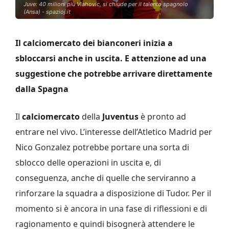
Juve: 40 milioni più Vlahovic, si chiude per il talento spagnolo
(Ansa) - spazioj.it
Il calciomercato dei bianconeri inizia a
sbloccarsi anche in uscita. E attenzione ad una
suggestione che potrebbe arrivare direttamente
dalla Spagna
Il
calciomercato
della
Juventus
è pronto ad
entrare nel vivo. L’interesse dell’Atletico Madrid per
Nico Gonzalez potrebbe portare una sorta di
sblocco delle operazioni in uscita e, di
conseguenza, anche di quelle che serviranno a
rinforzare la squadra a disposizione di Tudor. Per il
momento si è ancora in una fase di riflessioni e di
ragionamento e quindi bisognerà attendere le