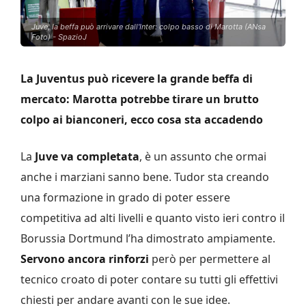
Juve, la beffa può arrivare dall'Inter: colpo basso di Marotta (ANsa
Foto) - SpazioJ
La Juventus può ricevere la grande beffa di
mercato: Marotta potrebbe tirare un brutto
colpo ai bianconeri, ecco cosa sta accadendo
La
Juve va completata
, è un assunto che ormai
anche i marziani sanno bene. Tudor sta creando
una formazione in grado di poter essere
competitiva ad alti livelli e quanto visto ieri contro il
Borussia Dortmund l’ha dimostrato ampiamente.
Servono ancora rinforzi
però per permettere al
tecnico croato di poter contare su tutti gli effettivi
chiesti per andare avanti con le sue idee.