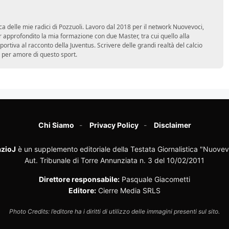
ca delle mie radici di Pozzuoli. Lavoro dal 2018 per il network Nuovevoci,
approfondito la mia formazione con due Master, tra cui quello alla
 sportiva al racconto della Juventus. Scrivere delle grandi realtà del calcio
 per amore di questo sport.
Chi Siamo
Privacy Policy
Disclaimer
zioJ
è un supplemento editoriale della Testata Giornalistica "Nuovev
Aut. Tribunale di Torre Annunziata n. 3 del 10/02/2011
Direttore responsabile:
Pasquale Giacometti
Editore:
Cierre Media SRLS
Photo Credits: l’editore ha i diritti di utilizzo delle immagini presenti sul sito.