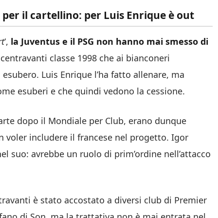
per il cartellino: per Luis Enrique è out
rt
‘,
la Juventus e il PSG non hanno mai smesso di
 centravanti classe 1998 che ai bianconeri
 esubero. Luis Enrique l’ha fatto allenare, ma
ome esuberi e che quindi vedono la cessione.
parte dopo il Mondiale per Club, erano dunque
n voler includere il francese nel progetto. Igor
nel suo: avrebbe un ruolo di prim’ordine nell’attacco
travanti è stato accostato a diversi club di Premier
ano di Son, ma la trattativa non è mai entrata nel