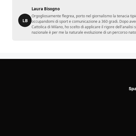
Laura Bisogno
Orgogliosamente flegrea, porto nel giornalismo la tenacia tipi
LB
occupandomi di sport e comunicazione a 360 gradi. Dopo aver 
Cattolica di Milano, ho scelto di applicare il rigore dell'analisi
nazionale è per me la naturale evoluzione di un percorso nato
Spa